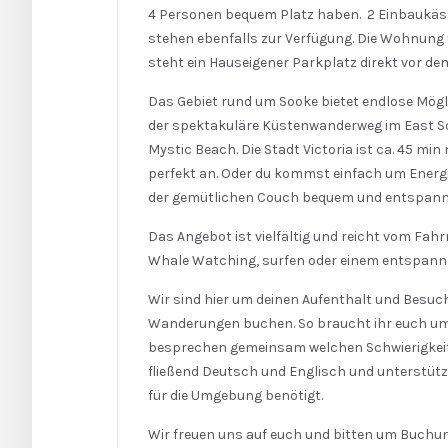
4 Personen bequem Platz haben. 2 Einbaukäst
stehen ebenfalls zur Verfügung. Die Wohnun
steht ein Hauseigener Parkplatz direkt vor de
Das Gebiet rund um Sooke bietet endlose Mögl
der spektakuläre Küstenwanderweg im East S
Mystic Beach. Die Stadt Victoria ist ca. 45 min
perfekt an. Oder du kommst einfach um Energi
der gemütlichen Couch bequem und entspanns
Das Angebot ist vielfältig und reicht vom Fahr
Whale Watching, surfen oder einem entspann
Wir sind hier um deinen Aufenthalt und Besuc
Wanderungen buchen. So braucht ihr euch u
besprechen gemeinsam welchen Schwierigkeits
fließend Deutsch und Englisch und unterstüt
für die Umgebung benötigt.
Wir freuen uns auf euch und bitten um Buchu