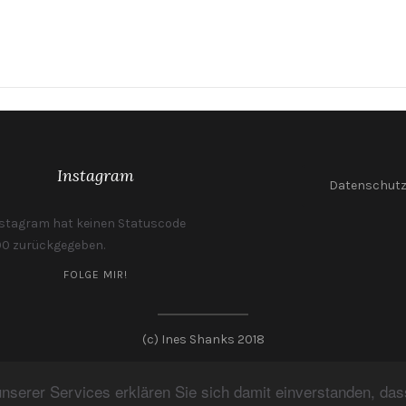
Instagram
Datenschut
stagram hat keinen Statuscode
0 zurückgegeben.
FOLGE MIR!
(c) Ines Shanks 2018
serer Services erklären Sie sich damit einverstanden, das