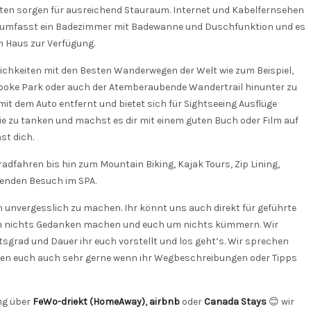
en sorgen für ausreichend Stauraum. Internet und Kabelfernsehen
g umfasst ein Badezimmer mit Badewanne und Duschfunktion und es
m Haus zur Verfügung.
ichkeiten mit den Besten Wanderwegen der Welt wie zum Beispiel,
ooke Park oder auch der Atemberaubende Wandertrail hinunter zu
 mit dem Auto entfernt und bietet sich für Sightseeing Ausflüge
e zu tanken und machst es dir mit einem guten Buch oder Film auf
t dich.
radfahren bis hin zum Mountain Biking, Kajak Tours, Zip Lining,
enden Besuch im SPA.
h unvergesslich zu machen. Ihr könnt uns auch direkt für geführte
m nichts Gedanken machen und euch um nichts kümmern. Wir
grad und Dauer ihr euch vorstellt und los geht’s. Wir sprechen
zen euch auch sehr gerne wenn ihr Wegbeschreibungen oder Tipps
ng über
FeWo-driekt (HomeAway)
,
airbnb
oder
Canada Stays
😊 wir