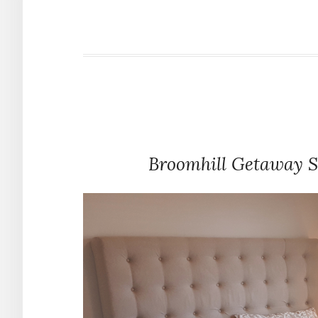
Skip
to
content
Broomhill Getaway 