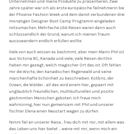
Unternehmen und meine Produkte zu präsentieren. Zwei
Jahre später war ich als erste europäische Teilnehmerin bei
der Phoenix Fashion Week und dem damit verbundenen drei
monatigen Designer Boot Camp Programm eingeladen
mitzumachen. Mehrfache USA Reisen waren dann auch
schlussendlich der Grund, warum ich meinen Traum
auszuwandern endlich erfüllen wollte.
Viele von euch wissen es bestimmt, aber mein Mann Phil ist
aus Victoria BC, Kanada und viele, viele Reisen dorthin
haben mir gezeigt, welch magischer Ort das ist. Oft fehlen
mir die Worte, den kanadischen Regenwald und seine
märchenhafte Schönheit zu beschreiben. Kolibris, der
Ozean, die Wälder… all das wird einem hier, gepaart mit
unglaublich freundlichen, multikulturellen und positiv
gestimmten Menschen geboten. Ich freue mich
wahnsinnig, hier nun gemeinsam mit Phil und unserer
Tochter Elena einen Neustart wagen zu dürfen.
Nimm Teil an unserer Reise… freu dich mit mir, mit allem was
das Leben uns hier bietet … weine mit mir, wenn mich ein