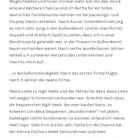
Möglichkeiten und Türen. Einmal mehr bot mir das Glück
eine wunderbare Chance und ich durfte für ein tolles
deutsches Familienunternehmen im Verpackungs- und
Display Sektor arbeiten. Nach kurzer Innendienstzeit zog
es mich sehr jung in den Außendienst, und es machte mir
doppelt und dreifach Spaß zu sehen, dass ich in einer
Berufssparte gelandet war, in der Frauen im Außendienst
kaum vorhanden waren. Nach sechs wunderbaren Jahren
verließ ich schweren Herzens das Unternehmen und
machte mich auf ….
… in die Selbstständigkeit. Nach der ersten Firma folgte
nach 5 Jahren die zweite Firma.
Meine Liebe zu High Heels und der Tatsache, dass diese Liebe
mit ewigen Schmerzen verbunden war, brachte mich dazu,
die bequemsten High Heels, die man kaufen kann, zu
kreieren. Um diese bequemen „Wundertreter“ mit jedem
beliebigen Outfit kombinieren zu können, erfand ich meine
Heel Caps. Gleich im ersten Jahr hatte ich die Chance bei
der Vienna Fashion Week teilzunehmen und mein