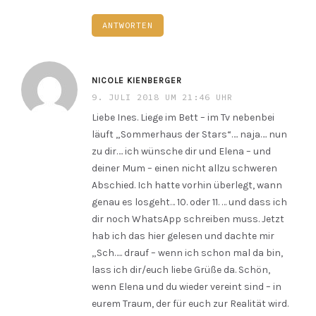
ANTWORTEN
NICOLE KIENBERGER
9. JULI 2018 UM 21:46 UHR
Liebe Ines. Liege im Bett – im Tv nebenbei
läuft „Sommerhaus der Stars“…. naja…. nun
zu dir…. ich wünsche dir und Elena – und
deiner Mum – einen nicht allzu schweren
Abschied. Ich hatte vorhin überlegt, wann
genau es losgeht… 10. oder 11. … und dass ich
dir noch WhatsApp schreiben muss. Jetzt
hab ich das hier gelesen und dachte mir
„Sch….. drauf – wenn ich schon mal da bin,
lass ich dir/euch liebe Grüße da. Schön,
wenn Elena und du wieder vereint sind – in
eurem Traum, der für euch zur Realität wird.