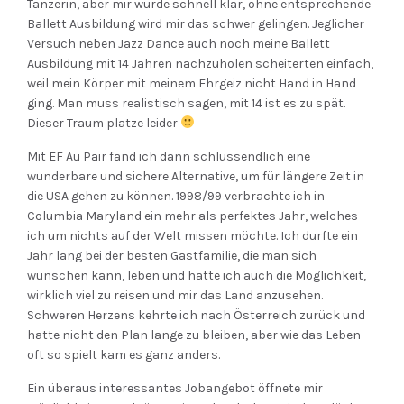
Tänzerin, aber mir wurde schnell klar, ohne entsprechende
Ballett Ausbildung wird mir das schwer gelingen. Jeglicher
Versuch neben Jazz Dance auch noch meine Ballett
Ausbildung mit 14 Jahren nachzuholen scheiterten einfach,
weil mein Körper mit meinem Ehrgeiz nicht Hand in Hand
ging. Man muss realistisch sagen, mit 14 ist es zu spät.
Dieser Traum platze leider
Mit EF Au Pair fand ich dann schlussendlich eine
wunderbare und sichere Alternative, um für längere Zeit in
die USA gehen zu können. 1998/99 verbrachte ich in
Columbia Maryland ein mehr als perfektes Jahr, welches
ich um nichts auf der Welt missen möchte. Ich durfte ein
Jahr lang bei der besten Gastfamilie, die man sich
wünschen kann, leben und hatte ich auch die Möglichkeit,
wirklich viel zu reisen und mir das Land anzusehen.
Schweren Herzens kehrte ich nach Österreich zurück und
hatte nicht den Plan lange zu bleiben, aber wie das Leben
oft so spielt kam es ganz anders.
Ein überaus interessantes Jobangebot öffnete mir