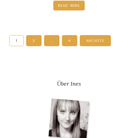
READ MORE
1
2
…
4
NÄCHSTE
Beitragsnavigation
Über Ines